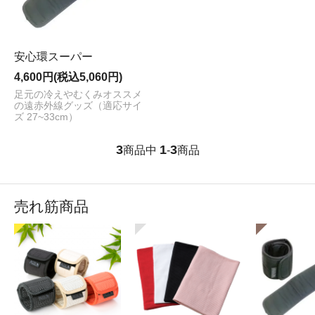
安心環スーパー
4,600円(税込5,060円)
足元の冷えやむくみオススメ
の遠赤外線グッズ（適応サイ
ズ 27~33cm）
3
1
3
商品中
-
商品
売れ筋商品