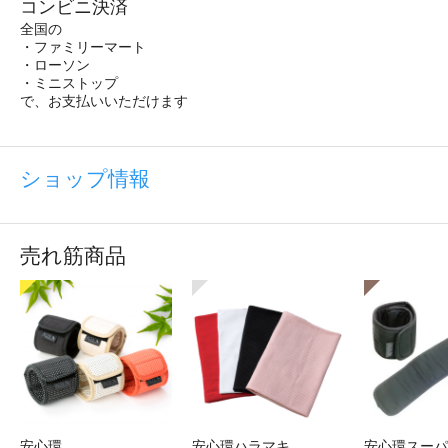
コンビニ決済
全国の
・ファミリーマート
・ローソン
・ミニストップ
で、お支払いいただけます
ショップ情報
売れ筋商品
安心環
安心環ハラマキ
安心環スーパ