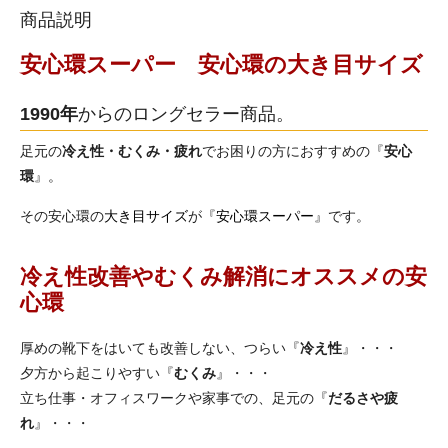
商品説明
安心環スーパー 安心環の大き目サイズ
1990年
からのロングセラー商品。
足元の
冷え性・むくみ・疲れ
でお困りの方におすすめの『
安心
環
』。
その安心環の
大き目サイズ
が『
安心環スーパー
』です。
冷え性改善やむくみ解消にオススメの安
心環
厚めの靴下をはいても改善しない、つらい『
冷え性
』・・・
夕方から起こりやすい『
むくみ
』・・・
立ち仕事・オフィスワークや家事での、足元の『
だるさや疲
れ
』・・・