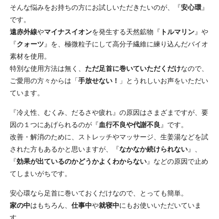
そんな悩みをお持ちの方にお試しいただきたいのが、『
安心環
』
です。
遠赤外線
や
マイナスイオン
を発生する天然鉱物『
トルマリン
』や
『
クォーツ
』を、極微粒子にして高分子繊維に練り込んだバイオ
素材を使用。
特別な使用方法は無く、
ただ足首に巻いていただくだけ
なので、
ご愛用の方々からは「
手放せない！
」とうれしいお声をいただい
ています。
『冷え性、むくみ、だるさや疲れ』の原因はさまざまですが、要
因の１つにあげられるのが『
血行不良や代謝不良
』です。
改善・解消のために、ストレッチやマッサージ、生姜湯などを試
された方もあるかと思いますが、『
なかなか続けられない
』、
『
効果が出ているのかどうかよくわからない
』などの原因で止め
てしまいがちです。
安心環なら足首に巻いておくだけなので、とっても簡単。
家の中
はもちろん、
仕事中
や
就寝中
にもお使いいただいていま
す。